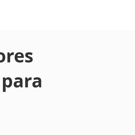
ores
 para