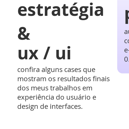
estratégia
&
a
c
ux / ui
e
0
confira alguns cases que
mostram os resultados finais
dos meus trabalhos em
experiência do usuário e
design de interfaces.