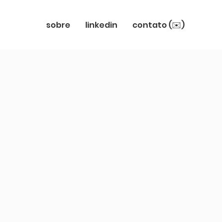
sobre
linkedin
contato (✉️)