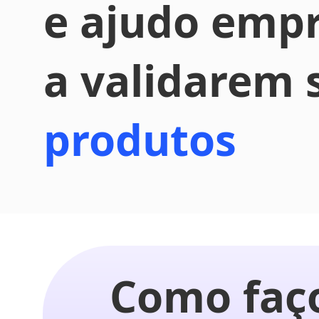
e ajudo emp
a validarem 
produtos
Como faç