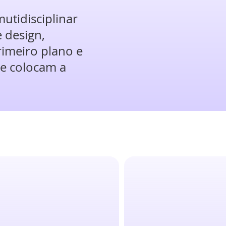
utidisciplinar
 design,
imeiro plano e
te colocam a