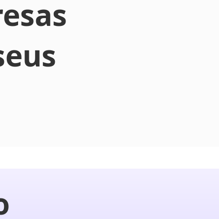
resas
seus
o