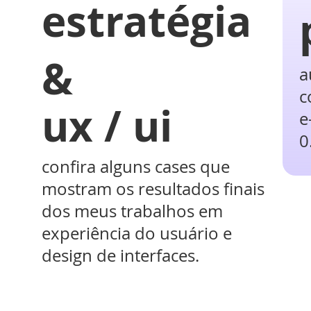
estratégia
&
a
c
ux / ui
e
0
confira alguns cases que
mostram os resultados finais
dos meus trabalhos em
experiência do usuário e
design de interfaces.