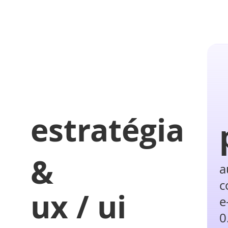
estratégia
&
a
c
ux / ui
e
0