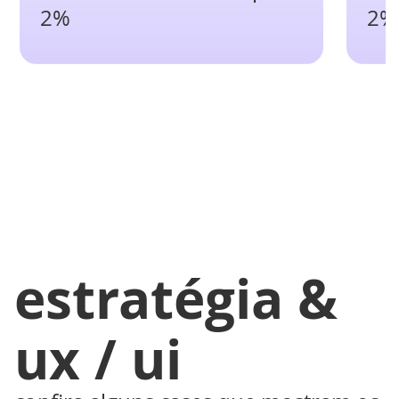
2%
2%
estratégia &
ux / ui