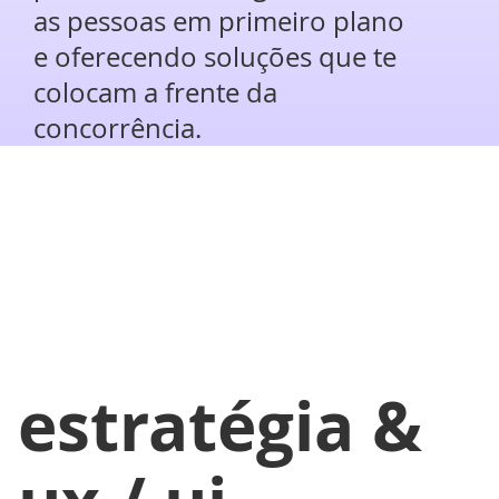
empresas
as pessoas em primeiro plano
e oferecendo soluções que te
a validarem
colocam a frente da
concorrência.
seus
produtos
estratégia &