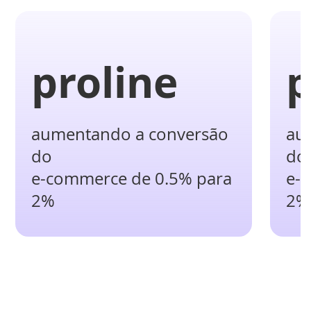
proline
p
aumentando a conversão
au
do
do
e-commerce de 0.5% para
e-
2%
2%