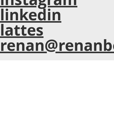
linkedin
lattes
renan@renanb