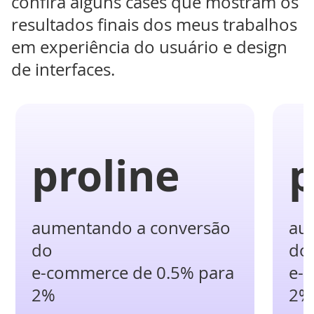
confira alguns cases que mostram os
resultados finais dos meus trabalhos
em experiência do usuário e design
de interfaces.
proline
p
aumentando a conversão
au
do
do
e-commerce de 0.5% para
e-
2%
2%