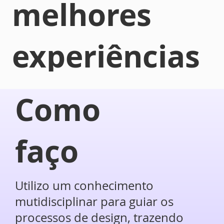
melhores
experiências
para
Como
pessoas
faço
e ajudo
Utilizo um conhecimento
mutidisciplinar para guiar os
processos de design, trazendo