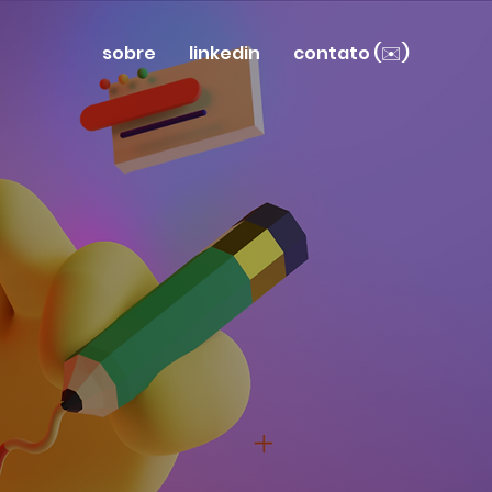
sobre
linkedin
contato (✉️)