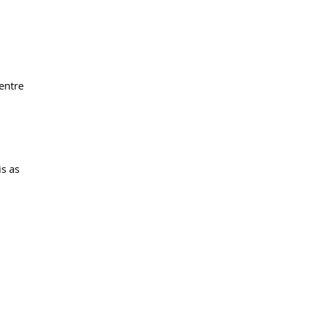
entre
s as