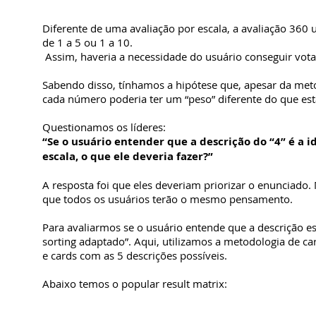
Diferente de uma avaliação por escala, a avaliação 360
de 1 a 5 ou 1 a 10.
Assim, haveria a necessidade do usuário conseguir votar
Sabendo disso, tínhamos a hipótese que, apesar da metod
cada número poderia ter um “peso” diferente do que est
Questionamos os líderes:
“Se o usuário entender que a descrição do “4” é a 
escala, o que ele deveria fazer?”
A resposta foi que eles deveriam priorizar o enunciad
que todos os usuários terão o mesmo pensamento.
Para avaliarmos se o usuário entende que a descrição e
sorting adaptado”. Aqui, utilizamos a metodologia de ca
e cards com as 5 descrições possíveis.
Abaixo temos o popular result matrix: