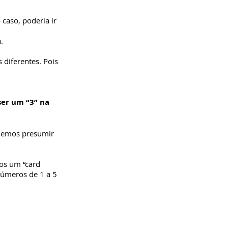
caso, poderia ir
.
 diferentes. Pois
ser um “3” na
odemos presumir
mos um “card
números de 1 a 5