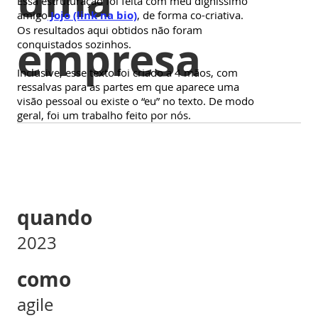
uma
Essa estruturação foi feita com meu digníssimo
amigo
Jojo (link na bio)
, de forma co-criativa.
Os resultados aqui obtidos não foram
empresa
conquistados sozinhos.
Inclusive, esse texto foi criado a 4 mãos, com
ressalvas para as partes em que aparece uma
visão pessoal ou existe o “eu” no texto. De modo
geral, foi um trabalho feito por nós.
quando
2023
como
agile