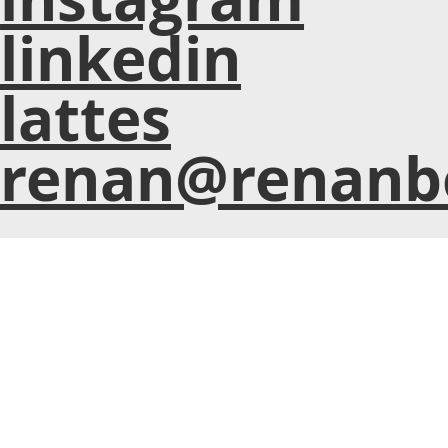
linkedin
lattes
renan@renanb